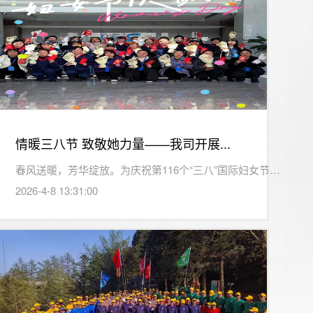
情暖三八节 致敬她力量——我司开展...
...
春风送暖，芳华绽放。为庆祝第116个“三八”国际妇女节，...
2026-4-8 13:31:00