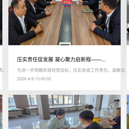
压实责任促发展 凝心聚力启新程——...
清明寄哀思，英烈永铭记。为缅怀革命先烈的丰功伟绩，传承红...
为进一步明确年度经营目标，压实各级工作责任，凝聚全员奋进
2026-4-8 13:40:03